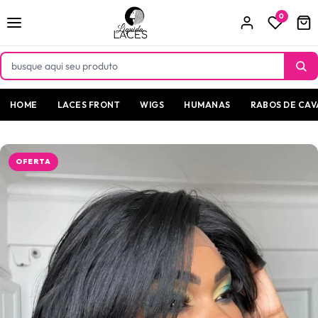
Pular
para o
0
conteúdo
HOME
LACES FRONT
WIGS
HUMANAS
RABOS DE CAV
OFERTA