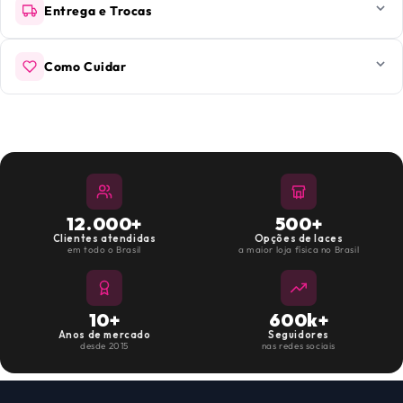
Entrega e Trocas
Como Cuidar
12.000+
500+
Clientes atendidas
Opções de laces
em todo o Brasil
a maior loja física no Brasil
10+
600k+
Anos de mercado
Seguidores
desde 2015
nas redes sociais