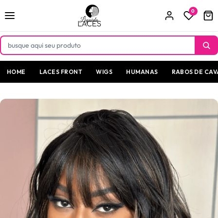
Pular
para o
0
conteúdo
HOME
LACES FRONT
WIGS
HUMANAS
RABOS DE CAV