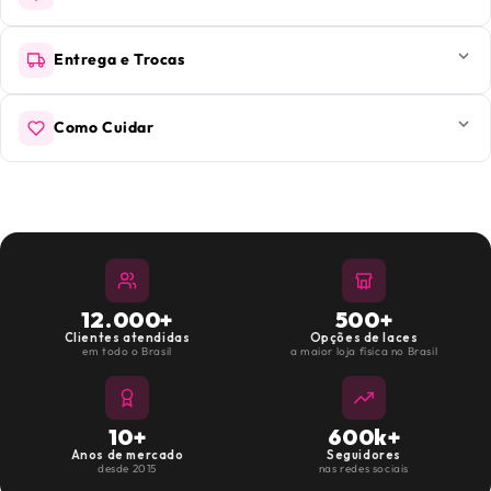
Entrega e Trocas
Como Cuidar
12.000+
500+
Clientes atendidas
Opções de laces
em todo o Brasil
a maior loja física no Brasil
10+
600k+
Anos de mercado
Seguidores
desde 2015
nas redes sociais