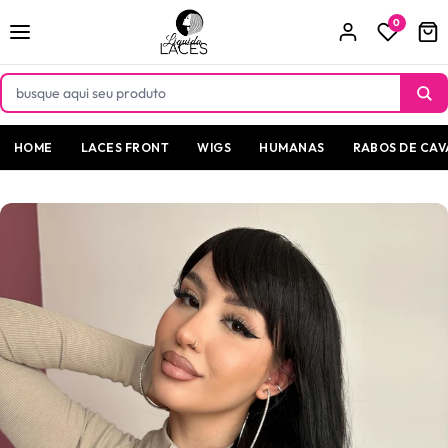
Pular
para o
0
conteúdo
HOME
LACES FRONT
WIGS
HUMANAS
RABOS DE CAV