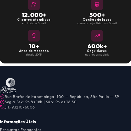
12.000+
500+
Clientes atendidas
Opções de laces
em todo o Brasil
a maior loja física no Brasil
10+
600k+
Anos de mercado
Seguidores
desde 2015
nas redes sociais
Rua Barão de Itapetininga, 100 — República, São Paulo — SP
Seg a Sex: 9h às 18h | Sáb: 9h às 16:30
(11) 93210-6006
Informações Úteis
Perguntas Frequentes